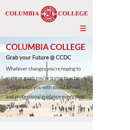
COLUMBIA COLLEGE
Grab your Future @ CCDC
Whatever changes you’re hoping to
make or goals you’re trying to achieve,
we’ll provide you with sound advice
and professional guidance every step
of the way.